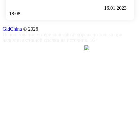
16.01.2023
18:08
GidChina
© 2026
Использование материалов сайта разрешено только при
наличии активной ссылки на источник. 16+
对于中国企业 -
Поддержать
сайт