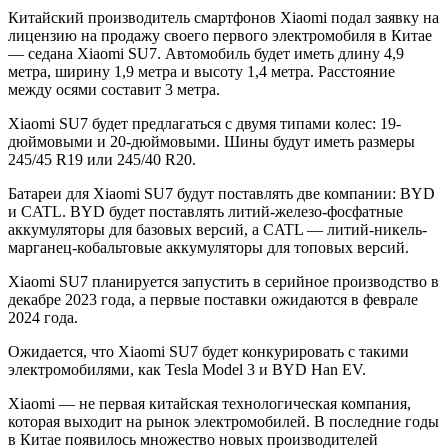
Китайский производитель смартфонов Xiaomi подал заявку на
лицензию на продажу своего первого электромобиля в Китае
— седана Xiaomi SU7. Автомобиль будет иметь длину 4,9
метра, ширину 1,9 метра и высоту 1,4 метра. Расстояние
между осями составит 3 метра.
Xiaomi SU7 будет предлагаться с двумя типами колес: 19-
дюймовыми и 20-дюймовыми. Шины будут иметь размеры
245/45 R19 или 245/40 R20.
Батареи для Xiaomi SU7 будут поставлять две компании: BYD
и CATL. BYD будет поставлять литий-железо-фосфатные
аккумуляторы для базовых версий, а CATL — литий-никель-
марганец-кобальтовые аккумуляторы для топовых версий.
Xiaomi SU7 планируется запустить в серийное производство в
декабре 2023 года, а первые поставки ожидаются в феврале
2024 года.
Ожидается, что Xiaomi SU7 будет конкурировать с такими
электромобилями, как Tesla Model 3 и BYD Han EV.
Xiaomi — не первая китайская технологическая компания,
которая выходит на рынок электромобилей. В последние годы
в Китае появилось множество новых производителей