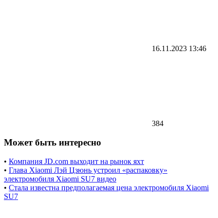
16.11.2023
13:46
384
Может быть интересно
•
Компания JD.com выходит на рынок яхт
•
Глава Xiaomi Лэй Цзюнь устроил «распаковку»
электромобиля Xiaomi SU7 видео
•
Стала известна предполагаемая цена электромобиля Xiaomi
SU7