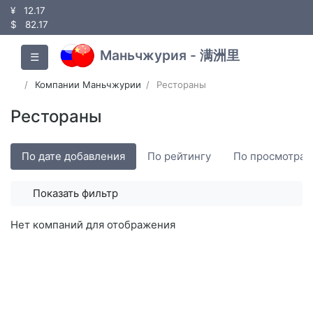
¥
12.17
$
82.17
Маньчжурия - 满洲里
☰
Компании Маньчжурии
Рестораны
Рестораны
По дате добавления
По рейтингу
По просмотрам
Показать фильтр
Нет компаний для отображения