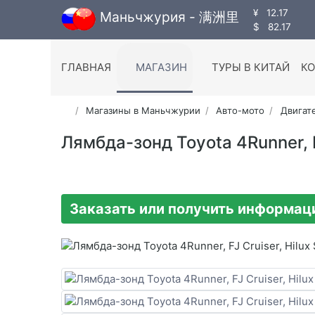
¥
12.17
Маньчжурия - 满洲里
$
82.17
ГЛАВНАЯ
МАГАЗИН
ТУРЫ В КИТАЙ
К
Магазины в Маньчжурии
Авто-мото
Двигат
Лямбда-зонд Toyota 4Runner, F
Заказать или получить информа