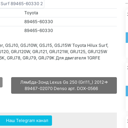
Toyota
89465-60330
89465-60330
r, GSJ10, GSJ10W, GSJ15, GSJ15W Toyota Hilux Surf,
J120, GRJ120W, GRJ121, GRJ121W, GRJ125, GRJ125W
76K, GRJ78, GRJ79, GRJ79K Для двигателя 1GRFE
Лямбда-Зонд Lexus Gs 250 (Grl11_) 2012=>
89467-02070 Denso арт. DOX-0566
Наш Telegram канал