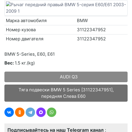
Марка автомобиля
BMW
Номер кузова
31122347952
Номер двигателя
31122347952
BMW 5-Series, E60, E61
Вес:
1.5 кг.(kg)
AUDI Q3
Тяга подвески BMW 5 Series [31122347951],
передняя Слева E60
Подписывайтесь на наш Telegram канал
: