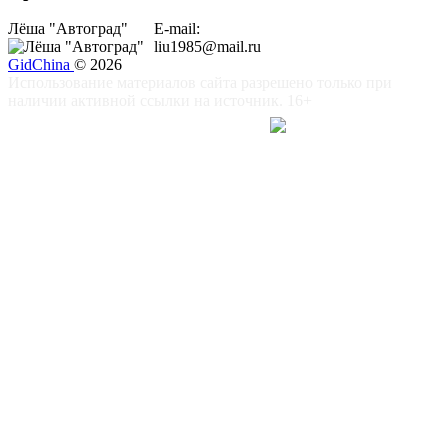
Лёша "Автоград"
E-mail:
liu1985@mail.ru
GidChina
© 2026
Использование материалов сайта разрешено только при
наличии активной ссылки на источник. 16+
对于中国企业 -
Поддержать
сайт