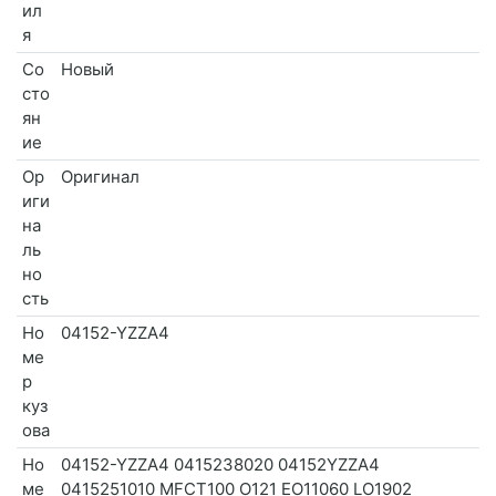
ил
я
Со
Новый
сто
ян
ие
Ор
Оригинал
иги
на
ль
но
сть
Но
04152-YZZA4
ме
р
куз
ова
Но
04152-YZZA4 0415238020 04152YZZA4
ме
0415251010 MFCT100 O121 EO11060 LO1902