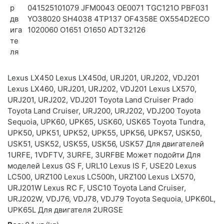
р
041525101079 JFM0043 OE0071 TGC121O PBF031
дв
YO38020 SH4038 4TP137 OF4358E OX554D2ECO
ига
1020060 O1651 O1650 ADT32126
те
ля
Lexus LX450 Lexus LX450d, URJ201, URJ202, VDJ201
Lexus LX460, URJ201, URJ202, VDJ201 Lexus LX570,
URJ201, URJ202, VDJ201 Toyota Land Cruiser Prado
Toyota Land Cruiser, URJ200, URJ202, VDJ200 Toyota
Sequoia, UPK60, UPK65, USK60, USK65 Toyota Tundra,
UPK50, UPK51, UPK52, UPK55, UPK56, UPK57, USK50,
USK51, USK52, USK55, USK56, USK57 Для двигателей
1URFE, 1VDFTV, 3URFE, 3URFBE Может подойти Для
моделей Lexus GS F, URL10 Lexus IS F, USE20 Lexus
LC500, URZ100 Lexus LC500h, URZ100 Lexus LX570,
URJ201W Lexus RC F, USC10 Toyota Land Cruiser,
URJ202W, VDJ76, VDJ78, VDJ79 Toyota Sequoia, UPK60L,
UPK65L Для двигателя 2URGSE