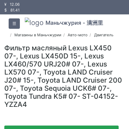
¥
12.06
$
81.41
Маньчжурия - 满洲里
☰
Магазины в Маньчжурии
Авто-мото
Двигатель
Фильтр масляный Lexus LX450
07-, Lexus LX450D 15-, Lexus
LX460/570 URJ20# 07-, Lexus
LX570 07-, Toyota LAND Cruiser
J20# 15-, Toyota LAND Cruiser 200
07-, Toyota Sequoia UCK6# 07-,
Toyota Tundra K5# 07- ST-04152-
YZZA4