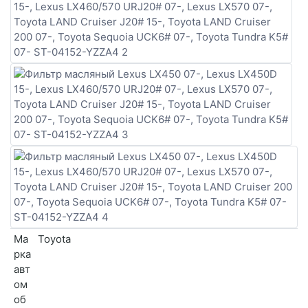
Ма
Toyota
рка
авт
ом
об