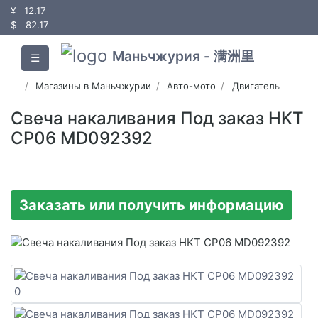
¥
12.17
$
82.17
Маньчжурия - 满洲里
☰
Магазины в Маньчжурии
Авто-мото
Двигатель
Свеча накаливания Под заказ HKT
CP06 MD092392
Заказать или получить информацию