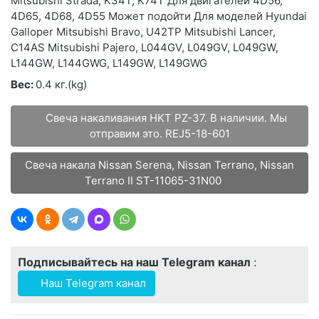
Mitsubishi Strada, K34T, K74T Для двигателей 4D56,
4D65, 4D68, 4D55 Может подойти Для моделей Hyundai
Galloper Mitsubishi Bravo, U42TP Mitsubishi Lancer,
C14AS Mitsubishi Pajero, L044GV, L049GV, L049GW,
L144GW, L144GWG, L149GW, L149GWG
Вес:
0.4 кг.(kg)
Свеча накаливания HKT PZ-37. В наличии. Мы
отправим это. REJ5-18-601
Свеча накала Nissan Serena, Nissan Terrano, Nissan
Terrano II ST-11065-31N00
Подписывайтесь на наш Telegram канал
:
Наш Telegram канал