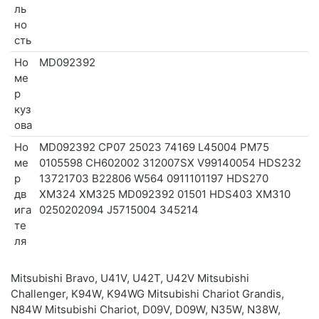
ль
но
сть
Но
MD092392
ме
р
куз
ова
Но
MD092392 CP07 25023 74169 L45004 PM75
ме
0105598 CH602002 312007SX V99140054 HDS232
р
13721703 B22806 W564 0911101197 HDS270
дв
XM324 XM325 MD092392 01501 HDS403 XM310
ига
0250202094 J5715004 345214
те
ля
Mitsubishi Bravo, U41V, U42T, U42V Mitsubishi
Challenger, K94W, K94WG Mitsubishi Chariot Grandis,
N84W Mitsubishi Chariot, D09V, D09W, N35W, N38W,