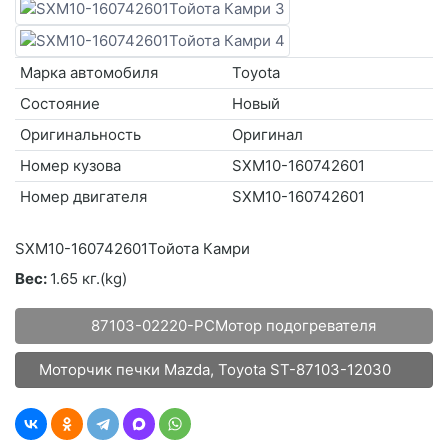
Марка автомобиля
Toyota
Состояние
Новый
Оригинальность
Оригинал
Номер кузова
SXM10-160742601
Номер двигателя
SXM10-160742601
SXM10-160742601Тойота Камри
Вес:
1.65 кг.(kg)
87103-02220-PCМотор подогревателя
Моторчик печки Mazda, Toyota ST-87103-12030