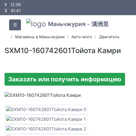
¥
12.06
$
81.41
Маньчжурия - 满洲里
☰
Магазины в Маньчжурии
Авто-мото
Двигатель
SXM10-160742601Тойота Камри
Заказать или получить информацию