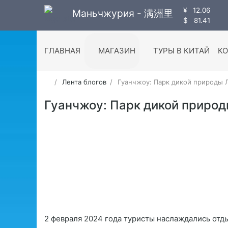
¥
12.06
Маньчжурия - 满洲里
$
81.41
ГЛАВНАЯ
МАГАЗИН
ТУРЫ В КИТАЙ
К
Лента блогов
Гуанчжоу: Парк дикой природы
Гуанчжоу: Парк дикой приро
2 февраля 2024 года туристы наслаждались отд