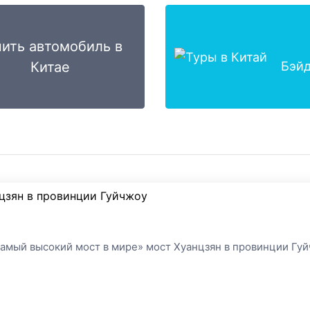
пить автомобиль в
Китае
Бэйд
цзян в провинции Гуйчжоу