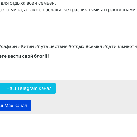
для отдыха всей семьей.
его мира, а также насладиться различными аттракционами.
сафари #Китай #путешествия #отдых #семья #дети #живот
е вести свой блог!!!
Наш Telegram канал
ш Max канал