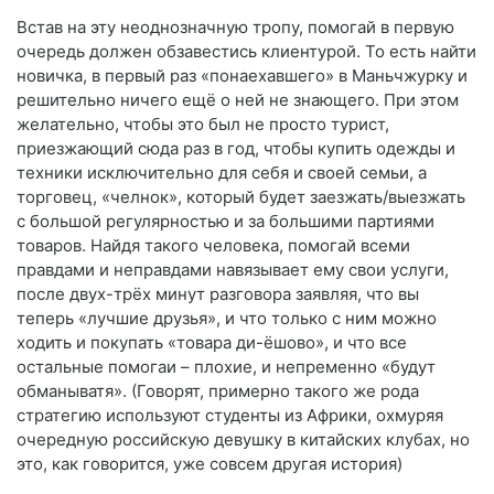
Встав на эту неоднозначную тропу, помогай в первую
очередь должен обзавестись клиентурой. То есть найти
новичка, в первый раз «понаехавшего» в Маньчжурку и
решительно ничего ещё о ней не знающего. При этом
желательно, чтобы это был не просто турист,
приезжающий сюда раз в год, чтобы купить одежды и
техники исключительно для себя и своей семьи, а
торговец, «челнок», который будет заезжать/выезжать
с большой регулярностью и за большими партиями
товаров. Найдя такого человека, помогай всеми
правдами и неправдами навязывает ему свои услуги,
после двух-трёх минут разговора заявляя, что вы
теперь «лучшие друзья», и что только с ним можно
ходить и покупать «товара ди-ёшово», и что все
остальные помогаи – плохие, и непременно «будут
обманыватя». (Говорят, примерно такого же рода
стратегию используют студенты из Африки, охмуряя
очередную российскую девушку в китайских клубах, но
это, как говорится, уже совсем другая история)