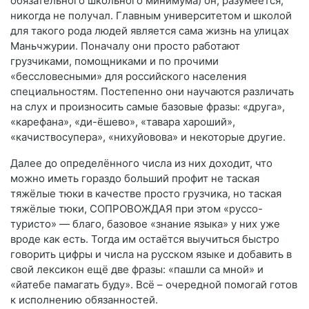
обязательного школьного минимума) он, разумеется,
никогда не получал. Главным университетом и школой
для такого рода людей является сама жизнь на улицах
Маньчжурии. Поначалу они просто работают
грузчиками, помощниками и по прочими
«бессловесными» для российского населения
специальностям. Постепенно они научаются различать
на слух и произносить самые базовые фразы: «друга»,
«карефана», «ди-ёшево», «тавара хароший»,
«качиствосупера», «нихуйовова» и некоторые другие.
Далее до определённого числа из них доходит, что
можно иметь гораздо больший профит не таская
тяжёлые тюки в качестве просто грузчика, но таская
тяжёлые тюки, СОПРОВОЖДАЯ при этом «руссо-
туристо» — благо, базовое «знание языка» у них уже
вроде как есть. Тогда им остаётся выучиться быстро
говорить цифры и числа на русском языке и добавить в
свой лексикон ещё две фразы: «пашли са мной» и
«йатебе памагать буду». Всё – очередной помогай готов
к исполнению обязанностей.