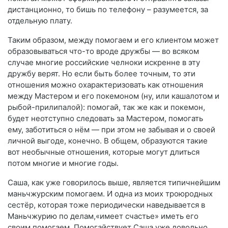
дистанционно, то бишь по телефону – разумеется, за
отдельную плату.
Таким образом, между помогаем и его клиентом может
образовываться что-то вроде дружбы — во всяком
случае многие российские челноки искренне в эту
дружбу верят. Но если быть более точным, то эти
отношения можно охарактеризовать как отношения
между Мастером и его покемоном (ну, или кашалотом и
рыбой-прилипалой): помогай, так же как и покемон,
будет неотступно следовать за Мастером, помогать
ему, заботиться о нём — при этом не забывая и о своей
личной выгоде, конечно. В общем, образуются такие
вот необычные отношения, которые могут длиться
потом многие и многие годы.
Саша, как уже говорилось выше, является типичнейшим
маньчжурским помогаем. И одна из моих троюродных
сестёр, которая тоже периодически наведывается в
Маньчжурию по делам,«имеет счастье» иметь его
своим помогаем. Помогайствует Саша уже довольно