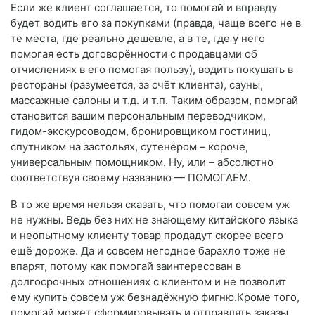
Если же клиент соглашается, то помогай и вправду
будет водить его за покупками (правда, чаще всего не в
те места, где реально дешевле, а в те, где у него
помогая есть договорённости с продавцами об
отчислениях в его помогая пользу), водить покушать в
рестораны (разумеется, за счёт клиента), сауны,
массажные салоны и т.д. и т.п. Таким образом, помогай
становится вашим персональным переводчиком,
гидом-экскурсоводом, бронировщиком гостиниц,
спутником на застольях, сутенёром – короче,
универсальным помощником. Ну, или – абсолютно
соответствуя своему названию — ПОМОГАЕМ.
В то же время нельзя сказать, что помогаи совсем уж
не нужны. Ведь без них не знающему китайского языка
и неопытному клиенту товар продадут скорее всего
ещё дороже. Да и совсем негодное барахло тоже не
впарят, потому как помогай заинтересован в
долгосрочных отношениях с клиентом и не позволит
ему купить совсем уж безнадёжную фигню.Кроме того,
помогай может сформировывать и отправлять заказы