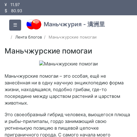
¥
11.97
$
80.93
Маньчжурия - 满洲里
☰
Лента блогов
Маньчжурские помогаи
Маньчжурские помогаи
Маньчжурские помогаи – это особая, ещё не
занесённая ни в одну научную энциклопедию форма
жизни, находящаяся, подобно грибам, где-то
посередине между царством растений и царством
животных.
Это своеобразный гибрид человека, вьющегося плюща
и рыбы-прилипалы, гордо занимающий свою
уютненькую позицию в пищевой цепочке
приграничного города. С самого начала моего