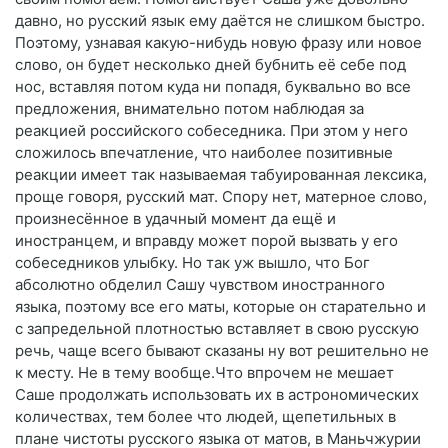
давно, но русский язык ему даётся не слишком быстро.
Поэтому, узнавая какую-нибудь новую фразу или новое
слово, он будет несколько дней бубнить её себе под
нос, вставляя потом куда ни попадя, буквально во все
предложения, внимательно потом наблюдая за
реакцией российского собеседника. При этом у него
сложилось впечатление, что наиболее позитивные
реакции имеет так называемая табуированная лексика,
проще говоря, русский мат. Спору нет, матерное слово,
произнесённое в удачный момент да ещё и
иностранцем, и вправду может порой вызвать у его
собеседников улыбку. Но так уж вышло, что Бог
абсолютно обделил Сашу чувством иностранного
языка, поэтому все его маты, которые он старательно и
с запредельной плотностью вставляет в свою русскую
речь, чаще всего бывают сказаны ну вот решительно не
к месту. Не в тему вообще.Что впрочем не мешает
Саше продолжать использовать их в астрономических
количествах, тем более что людей, щепетильных в
плане чистоты русского языка от матов, в Маньчжурии