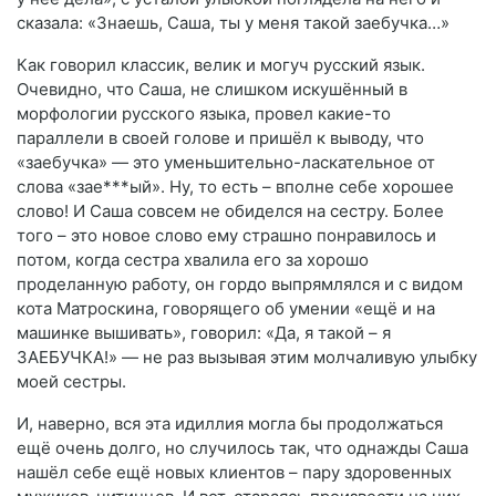
сказала: «Знаешь, Саша, ты у меня такой заебучка…»
Как говорил классик, велик и могуч русский язык.
Очевидно, что Саша, не слишком искушённый в
морфологии русского языка, провел какие-то
параллели в своей голове и пришёл к выводу, что
«заебучка» — это уменьшительно-ласкательное от
слова «зае***ый». Ну, то есть – вполне себе хорошее
слово! И Саша совсем не обиделся на сестру. Более
того – это новое слово ему страшно понравилось и
потом, когда сестра хвалила его за хорошо
проделанную работу, он гордо выпрямлялся и с видом
кота Матроскина, говорящего об умении «ещё и на
машинке вышивать», говорил: «Да, я такой – я
ЗАЕБУЧКА!» — не раз вызывая этим молчаливую улыбку
моей сестры.
И, наверно, вся эта идиллия могла бы продолжаться
ещё очень долго, но случилось так, что однажды Саша
нашёл себе ещё новых клиентов – пару здоровенных