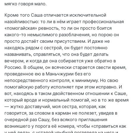
мягко говоря мало.
Кроме того Саша отличается исключительной
назойливостью: то ли в нём играет профессиональная
«помогайская» ревность, то ли он просто боится
какого-то немыслимого разоблачения, но порою он
просто достаёт своим присутствием. И даже не
находясь рядом с сестрой, он будет постоянно
названивать, справляться, что она будет делать
вечером, и когда де она собирается уже обратно в
Россию. В общем, он всячески старается свести время,
проведенное ею в Маньчжурии без его
непосредственного контроля, к минимуму. Но свою
помогайскую работу исполняет при этом исправно. И
вот, находясь в таком двойственном отношении к Саше,
который вроде и нормальный помогай, но в то же время
— жутко доставучий, моя сестра, которая, как
говорится, за словом в карман не полезет, увидев в
очередной раз Сашу, без всякого приглашения
возникшего у порога её номера, чтобы «справиться как
у неё дела», с усталой улыбкой поглядела на него и