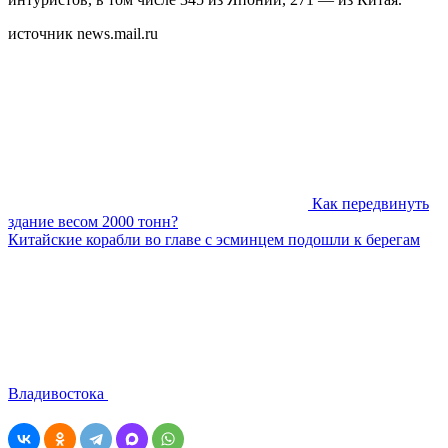
источник news.mail.ru
Как передвинуть
здание весом 2000 тонн?
Китайские корабли во главе с эсминцем подошли к берегам
Владивостока