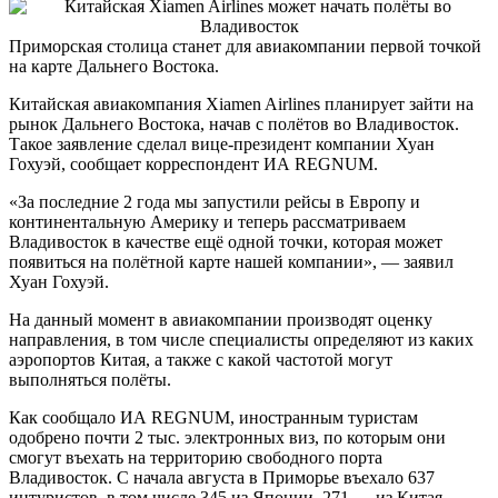
Приморская столица станет для авиакомпании первой точкой
на карте Дальнего Востока.
Китайская авиакомпания Xiamen Airlines планирует зайти на
рынок Дальнего Востока, начав с полётов во Владивосток.
Такое заявление сделал
вице-президент
компании Хуан
Гохуэй, сообщает корреспондент ИА REGNUM.
«За последние 2 года мы запустили рейсы в Европу и
континентальную Америку и теперь рассматриваем
Владивосток в качестве ещё одной точки, которая может
появиться на полётной карте нашей компании», — заявил
Хуан Гохуэй.
На данный момент в авиакомпании производят оценку
направления, в том числе специалисты определяют из каких
аэропортов Китая, а также с какой частотой могут
выполняться полёты.
Как сообщало ИА REGNUM, иностранным туристам
одобрено почти 2 тыс. электронных виз, по которым они
смогут въехать на территорию свободного порта
Владивосток. С начала августа в Приморье въехало 637
интуристов, в том числе 345 из Японии, 271 — из Китая.