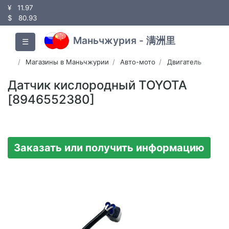
¥
11.97
$
80.93
Маньчжурия - 满洲里
☰
Магазины в Маньчжурии
Авто-мото
Двигатель
Датчик кислородный TOYOTA
[8946552380]
Заказать или получить информацию