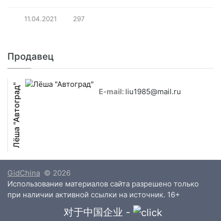
11.04.2021
297
Продавец
Лёша "Автоград"
E-mail:
liu1985@mail.ru
GidChina
© 2026
Использование материалов сайта разрешено только
при наличии активной ссылки на источник. 16+
对于中国企业 -