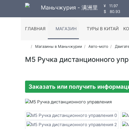
¥
11.97
Маньчжурия - 满洲里
$
80.93
ГЛАВНАЯ
МАГАЗИН
ТУРЫ В КИТАЙ
К
Магазины в Маньчжурии
Авто-мото
Двигат
M5 Ручка дистанционного уп
Заказать или получить информа